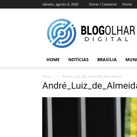
sábado, agosto 8, 2026
Entrar / Cadastrar
Home
HOME
NOTÍCIAS
BRASÍLIA
MUN
Início
André_Luiz_de_Almeida_Mendonça
André_Luiz_de_Almei