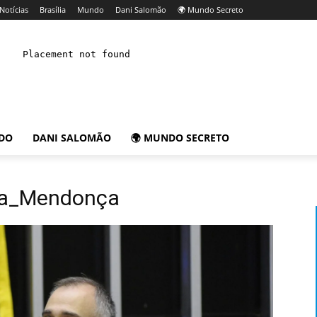
Notícias
Brasília
Mundo
Dani Salomão
🌍 Mundo Secreto
DO
DANI SALOMÃO
🌍 MUNDO SECRETO
da_Mendonça