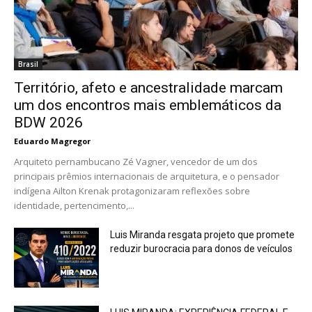
Brasil
Território, afeto e ancestralidade marcam
um dos encontros mais emblemáticos da
BDW 2026
Eduardo Magregor
Arquiteto pernambucano Zé Vagner, vencedor de um dos
principais prêmios internacionais de arquitetura, e o pensador
indígena Ailton Krenak protagonizaram reflexões sobre
identidade, pertencimento,...
Luis Miranda resgata projeto que promete
reduzir burocracia para donos de veículos