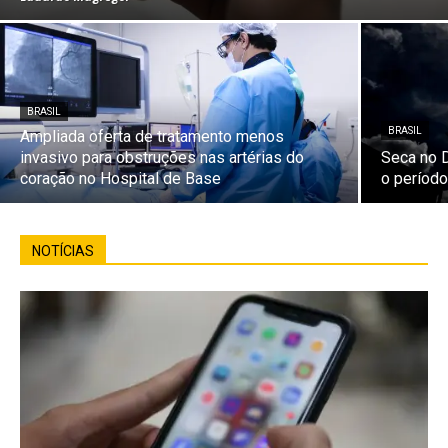
BRASIL
BRASIL
Ampliada oferta de tratamento menos
invasivo para obstruções nas artérias do
Seca no D
coração no Hospital de Base
o períod
NOTÍCIAS