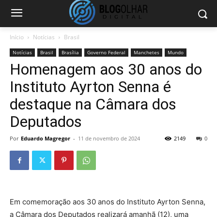
Início
Notícias
Brasil
Notícias
Brasil
Brasília
Governo Federal
Manchetes
Mundo
Homenagem aos 30 anos do
Instituto Ayrton Senna é
destaque na Câmara dos
Deputados
Por
Eduardo Magregor
-
11 de novembro de 2024
2149
0
Em comemoração aos 30 anos do Instituto Ayrton Senna,
a Câmara dos Deputados realizará amanhã (12), uma