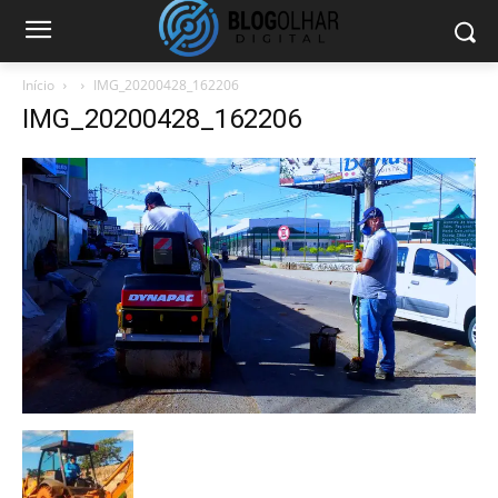
Início
IMG_20200428_162206
IMG_20200428_162206