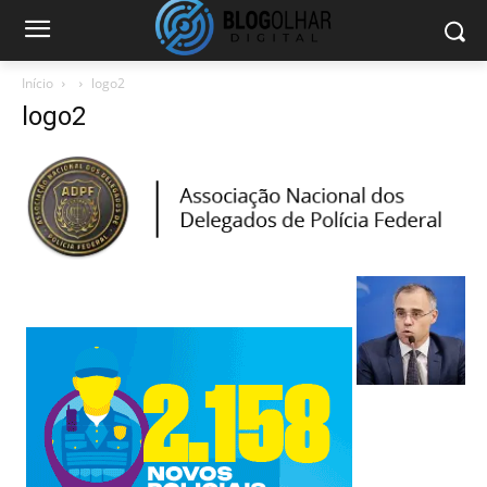
Início
logo2
logo2