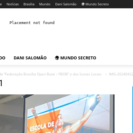
e
Notícias
Brasília
Mundo
Dani Salomão
🌍 Mundo Secreto
DO
DANI SALOMÃO
🌍 MUNDO SECRETO
l da “Federação Brasília Open Boxe – FBOB” e dos Ícones Locais
IMG-2024042
1