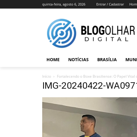
quinta-feira, agosto 6, 2026
Entrar / Cadastrar
Hom
HOME
NOTÍCIAS
BRASÍLIA
MUN
Início
Fortalecendo o Boxe Brasiliense: O Papel Vita
IMG-20240422-WA097