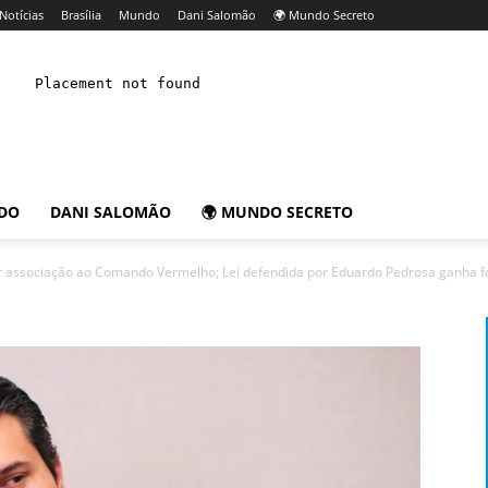
Notícias
Brasília
Mundo
Dani Salomão
🌍 Mundo Secreto
DO
DANI SALOMÃO
🌍 MUNDO SECRETO
or associação ao Comando Vermelho; Lei defendida por Eduardo Pedrosa ganha fo