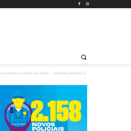
rça contra a cultura do crime
eduardo-pedrosa-3