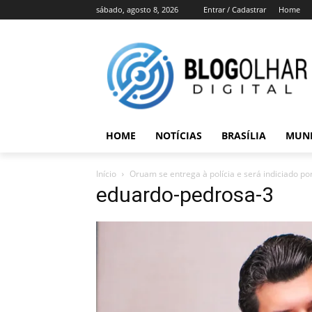
sábado, agosto 8, 2026
Entrar / Cadastrar
Home
HOME
NOTÍCIAS
BRASÍLIA
MUN
Início
Oruam se entrega à polícia e será indiciado p
eduardo-pedrosa-3