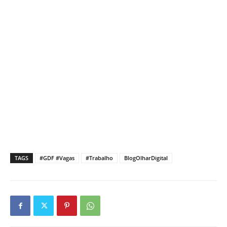
TAGS
#GDF #Vagas
#Trabalho
BlogOlharDigital