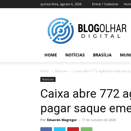
quinta-feira, agosto 6, 2026
Entrar / Cadastrar
Hom
HOME
NOTÍCIAS
BRASÍLIA
MUN
Início
Notícias
Caixa abre 772 agências hoje para
Notícias
Caixa abre 772 a
pagar saque eme
Por
Eduardo Magregor
-
17 de outubro de 2020