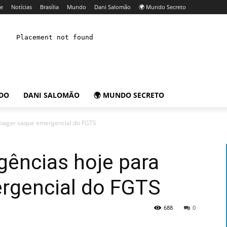
e
Notícias
Brasília
Mundo
Dani Salomão
🌍 Mundo Secreto
DO
DANI SALOMÃO
🌍 MUNDO SECRETO
 pagar saque emergencial do FGTS
gências hoje para
rgencial do FGTS
688
0