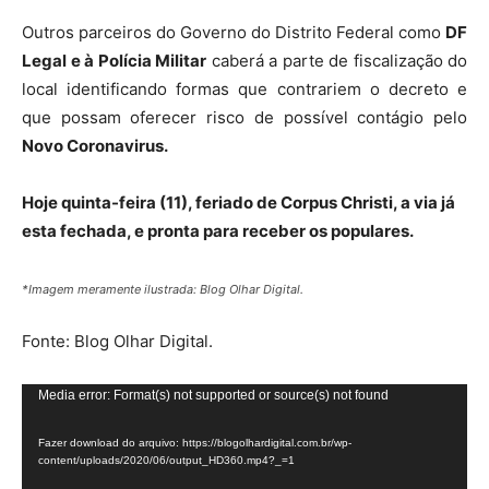
Outros parceiros do Governo do Distrito Federal como
DF
Legal e à Polícia Militar
caberá a parte de fiscalização do
local identificando formas que contrariem o decreto e
que possam oferecer risco de possível contágio pelo
Novo Coronavirus.
Hoje quinta-feira (11), feriado de Corpus Christi, a via já
esta fechada, e pronta para receber os populares.
*Imagem meramente ilustrada: Blog Olhar Digital.
Fonte: Blog Olhar Digital.
Tocador
Media error: Format(s) not supported or source(s) not found
de
Fazer download do arquivo: https://blogolhardigital.com.br/wp-
vídeo
content/uploads/2020/06/output_HD360.mp4?_=1