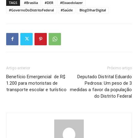
TAGS
#Brasilia
#DER
#Eixaodolazer
#GovernoDoDistritoFederal
#Saúde
BlogOlharDigital
Artigo anterior
Próximo artigo
Benefício Emergencial de R$
Deputado Distrital Eduardo
1.200 para motoristas de
Pedrosa: Um peso de 3
transporte escolar e turístico
medidas a favor da população
do Distrito Federal