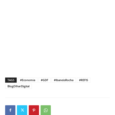
TAGS
#Economia
#GDF
#IbaneisRocha
#REFIS
BlogOlharDigital