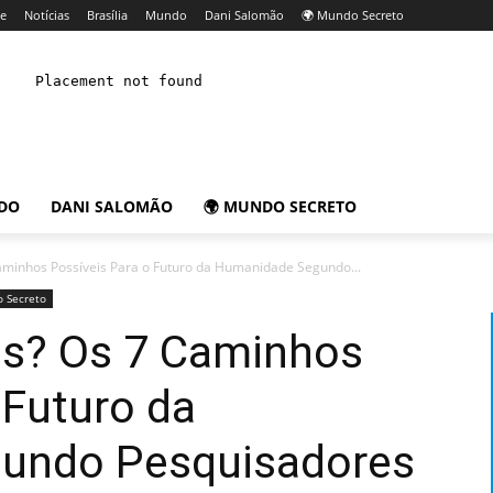
e
Notícias
Brasília
Mundo
Dani Salomão
🌍 Mundo Secreto
DO
DANI SALOMÃO
🌍 MUNDO SECRETO
aminhos Possíveis Para o Futuro da Humanidade Segundo...
 Secreto
s? Os 7 Caminhos
 Futuro da
undo Pesquisadores