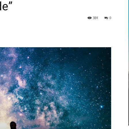
de”
331
0