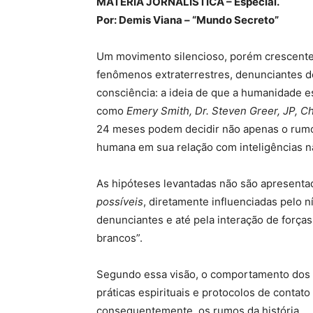
MATÉRIA JORNALÍSTICA – Especial.
Por: Demis Viana – “Mundo Secreto”
Um movimento silencioso, porém crescente
fenômenos extraterrestres, denunciantes 
consciência: a ideia de que a humanidade e
como
Emery Smith, Dr. Steven Greer, JP, C
24 meses podem decidir não apenas o rumo g
humana em sua relação com inteligências n
As hipóteses levantadas não são apresent
possíveis
, diretamente influenciadas pelo n
denunciantes e até pela interação de força
brancos”.
Segundo essa visão, o comportamento dos
práticas espirituais e protocolos de contat
consequentemente, os rumos da história.