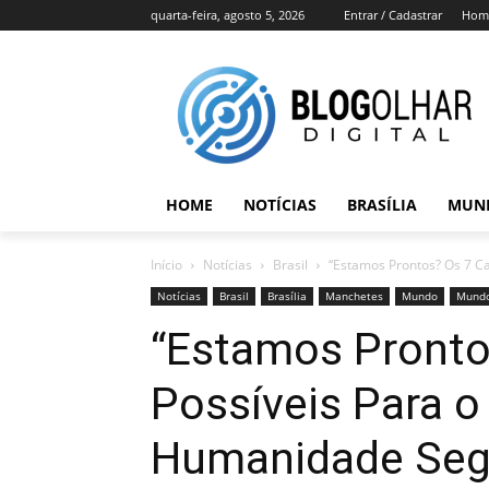
quarta-feira, agosto 5, 2026
Entrar / Cadastrar
Hom
HOME
NOTÍCIAS
BRASÍLIA
MUN
Início
Notícias
Brasil
“Estamos Prontos? Os 7 C
Notícias
Brasil
Brasília
Manchetes
Mundo
Mundo
“Estamos Pronto
Possíveis Para o
Humanidade Seg