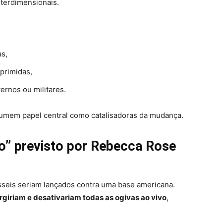
nterdimensionais.
as,
primidas,
rnos ou militares.
sumem papel central como catalisadoras da mudança.
do” previsto por Rebecca Rose
sseis seriam lançados contra uma base americana.
rgiriam e desativariam todas as ogivas ao vivo
,