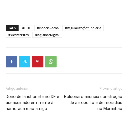
TAGS
#GDF
#InaneisRocha
#Regularizaçãofundiaria
#VicentePires
BlogOlharDigital
Artigo anterior
Próximo artigo
Dono de lanchonete no DF é
Bolsonaro anuncia construção
assassinado em frente à
de aeroporto e de moradias
namorada e ao amigo
no Maranhão