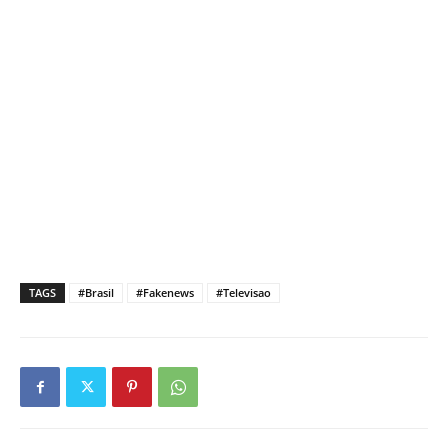
TAGS
#Brasil
#Fakenews
#Televisao