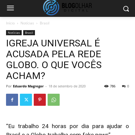
Início
Notícias
Brasil
Notícias
Brasil
IGREJA UNIVERSAL É
ACUSADA PELA REDE
GLOBO. O QUE VOCÊS
ACHAM?
Por
Eduardo Magregor
-
18 de setembro de 2020
786
0
“Eu trabalho 24 horas por dia para ajudar o
Brasil e a Globo trabalha com fake news”,