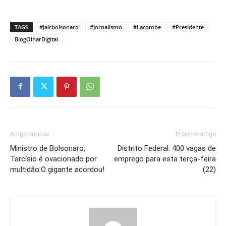
TAGS
#Jairbolsonaro
#Jornalismo
#Lacombe
#Presidente
BlogOlharDigital
Artigo anterior
Próximo artigo
Ministro de Bolsonaro,
Distrito Federal: 400 vagas de
Tarcísio é ovacionado por
emprego para esta terça-feira
multidão.O gigante acordou!
(22)