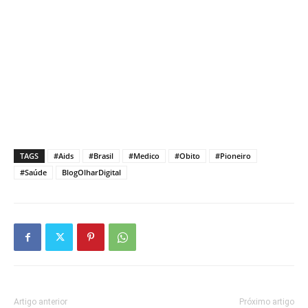
TAGS
#Aids
#Brasil
#Medico
#Obito
#Pioneiro
#Saúde
BlogOlharDigital
Artigo anterior
Próximo artigo