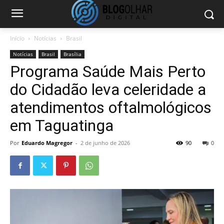
Início
Notícias
Brasil
Notícias
Brasil
Brasília
Programa Saúde Mais Perto
do Cidadão leva celeridade a
atendimentos oftalmológicos
em Taguatinga
Por
Eduardo Magregor
-
2 de junho de 2026
90
0