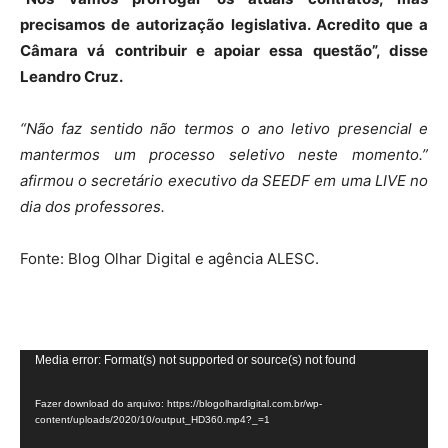
precisamos de autorização legislativa. Acredito que a
Câmara vá contribuir e apoiar essa questão”, disse
Leandro Cruz.
“Não faz sentido não termos o ano letivo presencial e
mantermos um processo seletivo neste momento.”
afirmou o secretário executivo da SEEDF em uma LIVE no
dia dos professores.
Fonte: Blog Olhar Digital e agência ALESC.
Tocador
Media error: Format(s) not supported or source(s) not found
de
Fazer download do arquivo: https://blogolhardigital.com.br/wp-
vídeo
content/uploads/2020/10/output_HD360.mp4?_=1