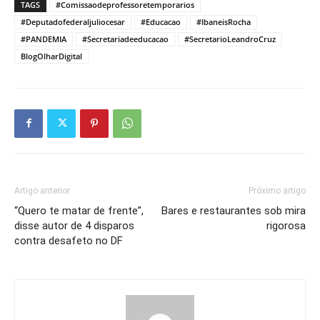
TAGS
#Comissaodeprofessoretemporarios
#Deputadofederaljuliocesar
#Educacao
#IbaneisRocha
#PANDEMIA
#Secretariadeeducacao
#SecretarioLeandroCruz
BlogOlharDigital
Artigo anterior
Próximo artigo
“Quero te matar de frente”,
Bares e restaurantes sob mira
disse autor de 4 disparos
rigorosa
contra desafeto no DF