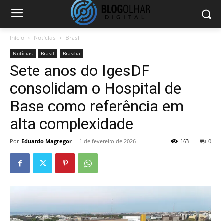
Início
Notícias
Brasil
Notícias
Brasil
Brasília
Sete anos do IgesDF
consolidam o Hospital de
Base como referência em
alta complexidade
Por
Eduardo Magregor
-
1 de fevereiro de 2026
163
0