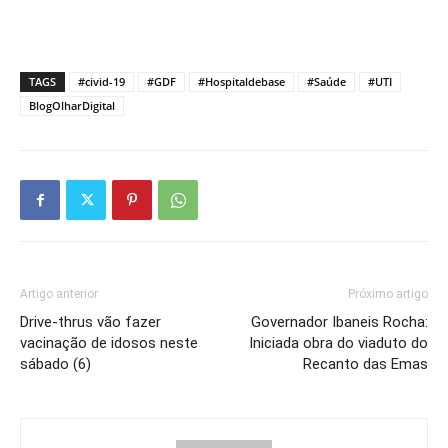
TAGS
#civid-19
#GDF
#Hospitaldebase
#Saúde
#UTI
BlogOlharDigital
Artigo anterior
Próximo artigo
Drive-thrus vão fazer
Governador Ibaneis Rocha:
vacinação de idosos neste
Iniciada obra do viaduto do
sábado (6)
Recanto das Emas