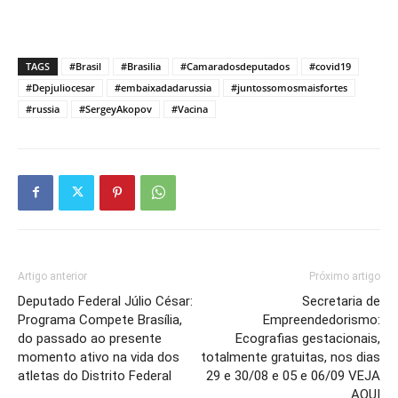
TAGS
#Brasil
#Brasilia
#Camaradosdeputados
#covid19
#Depjuliocesar
#embaixadadarussia
#juntossomosmaisfortes
#russia
#SergeyAkopov
#Vacina
Artigo anterior
Próximo artigo
Deputado Federal Júlio César:
Secretaria de
Programa Compete Brasília,
Empreendedorismo:
do passado ao presente
Ecografias gestacionais,
momento ativo na vida dos
totalmente gratuitas, nos dias
atletas do Distrito Federal
29 e 30/08 e 05 e 06/09 VEJA
AQUI