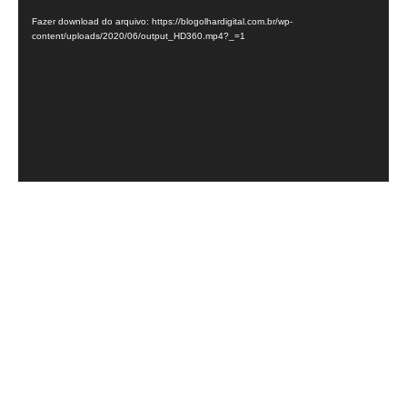
de
Fazer download do arquivo: https://blogolhardigital.com.br/wp-
vídeo
content/uploads/2020/06/output_HD360.mp4?_=1