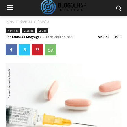
Início
Notícias
Brasília
Notícias
Brasília
Saúde
Por
Eduardo Magregor
-
13 de abril de 2020
873
0