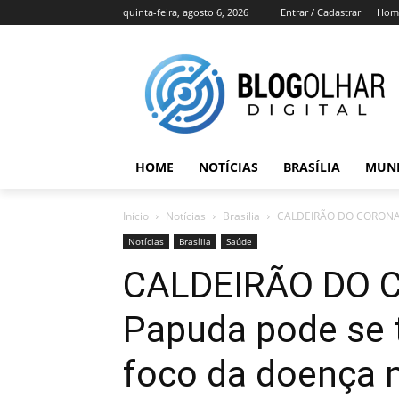
quinta-feira, agosto 6, 2026
Entrar / Cadastrar
Hom
HOME
NOTÍCIAS
BRASÍLIA
MUN
Início
Notícias
Brasília
CALDEIRÃO DO CORONAVÍ
Notícias
Brasília
Saúde
CALDEIRÃO DO 
Papuda pode se 
foco da doença 