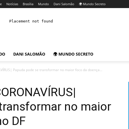
e
Notícias
Brasília
Mundo
Dani Salomão
🌍 Mundo Secreto
DO
DANI SALOMÃO
🌍 MUNDO SECRETO
RUS| Papuda pode se transformar no maior foco da doença...
CORONAVÍRUS|
transformar no maior
no DF