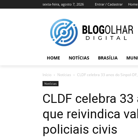
sexta-feira, agosto 7, 2026
Entrar / Cadastrar
Home
HOME
NOTÍCIAS
BRASÍLIA
MUN
Início
Notícias
CLDF celebra 33 anos do Sinpol-DF, q
Notícias
CLDF celebra 33 
que reivindica v
policiais civis