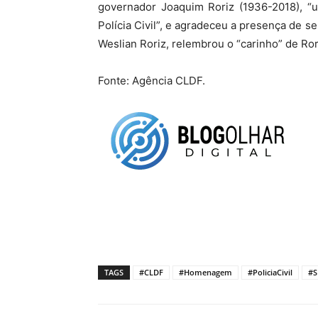
governador Joaquim Roriz (1936-2018), “u
Polícia Civil”, e agradeceu a presença de s
Weslian Roriz, relembrou o “carinho” de Ror
Fonte: Agência CLDF.
TAGS
#CLDF
#Homenagem
#PoliciaCivil
#S