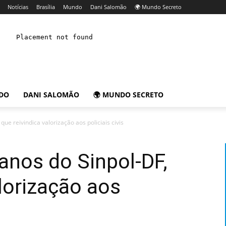
Notícias
Brasília
Mundo
Dani Salomão
🌍 Mundo Secreto
DO
DANI SALOMÃO
🌍 MUNDO SECRETO
ue reivindica valorização aos policiais civis
anos do Sinpol-DF,
alorização aos