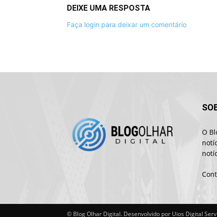
DEIXE UMA RESPOSTA
Faça login para deixar um comentário
SO
O Bl
notí
notí
Cont
© Blog Olhar Digital. Desenvolvido por Uios Digital Serv