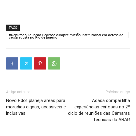
TAGS
#Deputado Eduardo Pedrosa cumpre missão institucional em defesa da
causa autista no Rio de Janeiro
Artigo anterior
Próximo artigo
Novo Pdot planeja áreas para
Adasa compartilha
moradias dignas, acessíveis e
experiências exitosas no 2º
inclusivas
ciclo de reuniões das Câmaras
Técnicas da ABAR