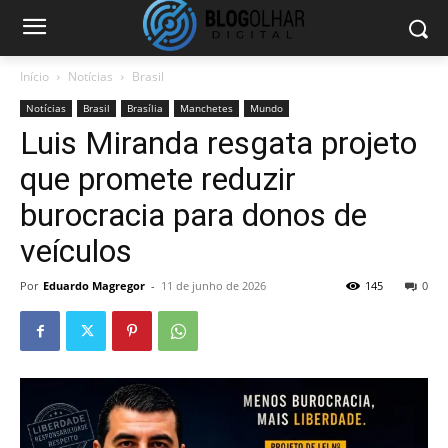
Início
Notícias
Brasil
Notícias
Brasil
Brasília
Manchetes
Mundo
Luis Miranda resgata projeto
que promete reduzir
burocracia para donos de
veículos
Por
Eduardo Magregor
-
11 de junho de 2026
145
0