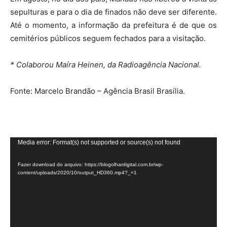
sepulturas e para o dia de finados não deve ser diferente.
Até o momento, a informação da prefeitura é de que os
cemitérios públicos seguem fechados para a visitação.
* Colaborou Maíra Heinen, da Radioagência Nacional.
Fonte: Marcelo Brandão – Agência Brasil
Brasília.
Tocador
Media error: Format(s) not supported or source(s) not found
de
Fazer download do arquivo: https://blogolhardigital.com.br/wp-
vídeo
content/uploads/2020/10/output_HD360.mp4?_=1