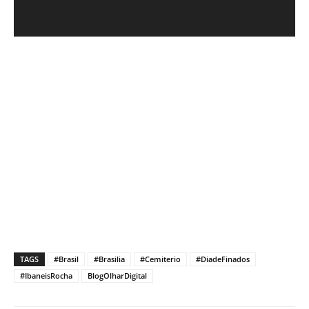
TAGS
#Brasil
#Brasilia
#Cemiterio
#DiadeFinados
#IbaneisRocha
BlogOlharDigital