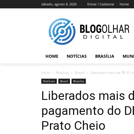
sábado, agosto 8, 2026
Entrar / Cadastrar
Home
HOME
NOTÍCIAS
BRASÍLIA
MUN
Início
Notícias
Brasil
Liberados mais de R$ 41 m
Notícias
Brasil
Brasília
Liberados mais d
pagamento do DF
Prato Cheio