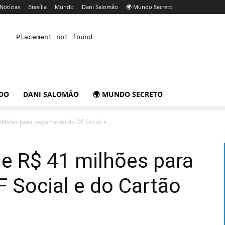
Notícias
Brasília
Mundo
Dani Salomão
🌍 Mundo Secreto
DO
DANI SALOMÃO
🌍 MUNDO SECRETO
ilhões para pagamento do DF Social e...
e R$ 41 milhões para
 Social e do Cartão