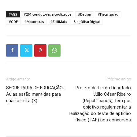
TAGS
#261 condutores alcoolizados
#Detran
#Fiscalizacao
#GDF
#Motoristas
#ZeliiMaia
BlogOlharDigital
Artigo anterior
Próximo artigo
SECRETARIA DE EDUCAÇÃO :
Projeto de Lei do Deputado
Aulas estão mantidas para
Júlio César Ribeiro
quarta-feira (3)
(Republicanos), tem por
objetivo regulamentar a
realização do teste de aptidão
físico (TAF) nos concursos