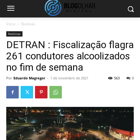
Início
Notícias
Notícias
DETRAN : Fiscalização flagra
261 condutores alcoolizados
no fim de semana
Por
Eduardo Magregor
-
1 de novembro de 2021
563
0