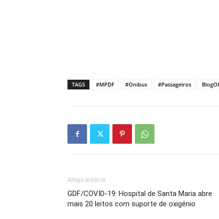
TAGS
#MPDF
#Onibus
#Passageiros
BlogOl
Artigo anterior
GDF/COVID-19: Hospital de Santa Maria abre
mais 20 leitos com suporte de oxigénio