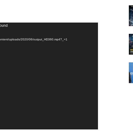
found
wp-content/uploads/2020/06/output_HD360.mp4?_=1