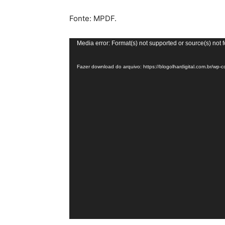
Fonte: MPDF.
Tocador
Media error: Format(s) not supported or source(s) not 
de
Fazer download do arquivo: https://blogolhardigital.com.br/
vídeo