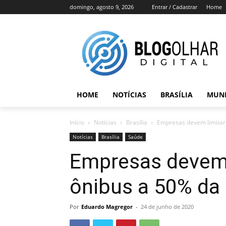
domingo, agosto 9, 2026
Entrar / Cadastrar
Home
HOME
NOTÍCIAS
BRASÍLIA
MUN
Início
Notícias
Brasília
Empresas devem limitar
Notícias
Brasília
Saúde
Empresas devem 
ônibus a 50% da
Por
Eduardo Magregor
-
24 de junho de 2020