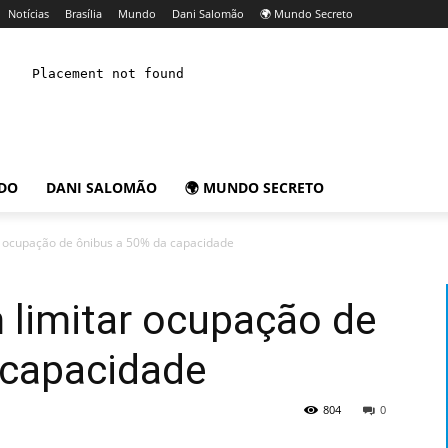
Notícias
Brasília
Mundo
Dani Salomão
🌍 Mundo Secreto
DO
DANI SALOMÃO
🌍 MUNDO SECRETO
 ocupação de ônibus a 50% da capacidade
limitar ocupação de
 capacidade
804
0