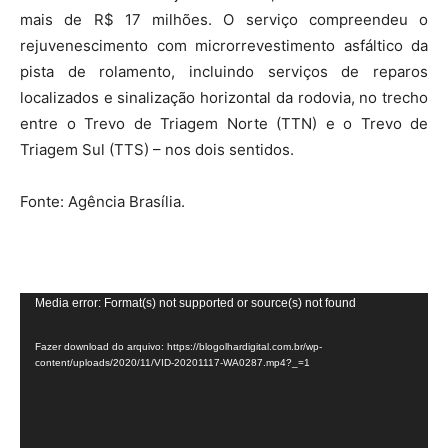
mais de R$ 17 milhões. O serviço compreendeu o
rejuvenescimento com microrrevestimento asfáltico da
pista de rolamento, incluindo serviços de reparos
localizados e sinalização horizontal da rodovia, no trecho
entre o Trevo de Triagem Norte (TTN) e o Trevo de
Triagem Sul (TTS) – nos dois sentidos.
Fonte: Agência Brasília.
Tocador
Media error: Format(s) not supported or source(s) not found
de
Fazer download do arquivo: https://blogolhardigital.com.br/wp-
vídeo
content/uploads/2020/11/VID-20201117-WA0287.mp4?_=1