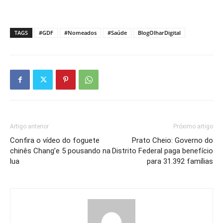
TAGS
#GDF
#Nomeados
#Saúde
BlogOlharDigital
Artigo anterior
Próximo artigo
Confira o vídeo do foguete
Prato Cheio: Governo do
chinês Chang’e 5 pousando na
Distrito Federal paga benefício
lua
para 31.392 famílias