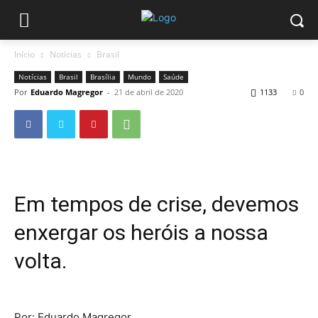
Início
Notícias
Brasil
Notícias
Brasil
Brasília
Mundo
Saúde
Por
Eduardo Magregor
-
21 de abril de 2020
1133
0
Em tempos de crise, devemos
enxergar os heróis a nossa
volta.
Por: Eduardo Magregor.