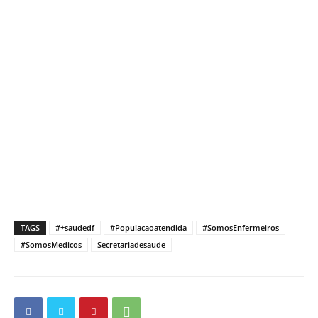
TAGS
#+saudedf
#Populacaoatendida
#SomosEnfermeiros
#SomosMedicos
Secretariadesaude